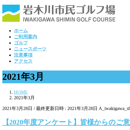
コ
ナ
ン
ビ
テ
ゲ
ン
ー
ホーム
ツ
シ
ご利用案内
へ
ョ
ゴルフ
ス
ン
ニュースポーツ
キ
に
注意事項
ッ
移
アクセス
プ
動
2021年3月
HOME
2021年3月
2021年3月28日
/ 最終更新日時 :
2021年3月28日
A_iwakigawa_sh
【2020年度アンケート】皆様からのご